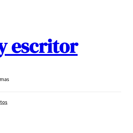
y escritor
o mas
tos