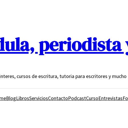
ula, periodista 
 interes, cursos de escritura, tutoria para escritores y much
me
Blog
Libros
Servicios
Contacto
Podcast
Curso
Entrevistas
Fo